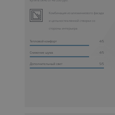
купить окно от 48 200 руб.
Комбинация из алюминиевого фасада
и цельностеклянной створки со
стороны интерьера
Тепловой комфорт
4/5
Cнижение шума
4/5
Дополнительный свет
5/5