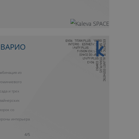
10 ЛЕТ ГАРАНТИИ
 ВАРИО
мбинация из
юминиевого
сада и трех
зайнерских
ворок со
ороны интерьера
4/5