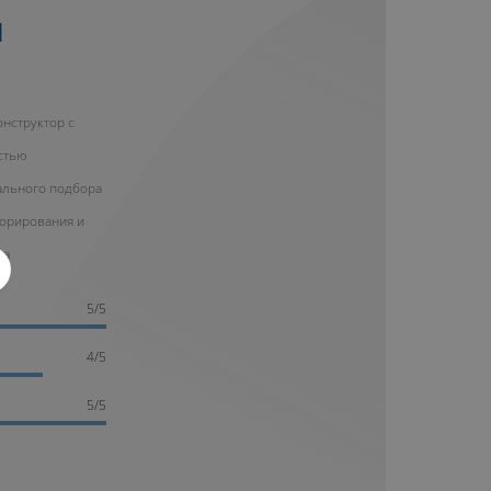
Н
нструктор с
стью
ального подбора
корирования и
на
5/5
4/5
5/5