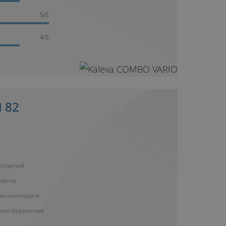
5/5
4/5
 82
кордный
овень
моизоляции и
плосбережения