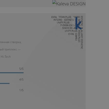
10 ЛЕТ ГАРАНТИИ
лянная створка,
ый триплекс —
 Hi-Tech
5/5
4/5
1/5