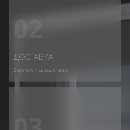
02
ДОСТАВКА
Бережно и своеврменно
03