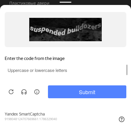
Пластиковые двери
Стеклянные двери
Остекление коттеджей
ИНФОРМАЦИЯ
Политика конфиденциальности
Новости
Акции
Мы используем файлы cookie, метрические программы и системы
Контакты
аналитики. Продолжая работу с сайтом, вы соглашаетесь с
Политикой обработки персональных данных
и Правилами
пользования сайтом.
Оплата
ПРИНЯТЬ
Доставка