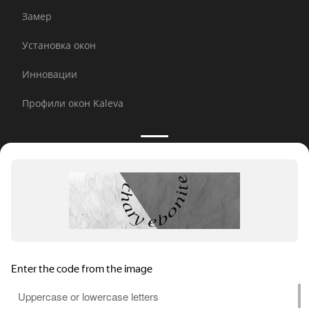
Замер
Установка окон
Инновации
Профили окон Kaleva
Принимаем к оплате:
E-mail рассылка