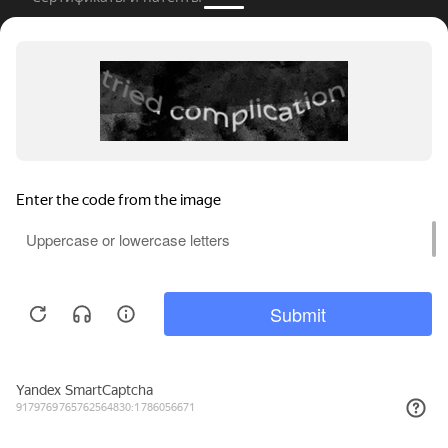
Завод пластиковых окон
Наши партнеры
Сотрудничество
СМИ о нас
Блог про окна
Отзывы клиентов
ПРОДУКЦИЯ
Мы используем файлы cookie, метрические программы и системы
аналитики. Продолжая работу с сайтом, вы соглашаетесь с
Политикой обработки персональных данных
и Правилами
Пластиковые окна
пользования сайтом.
ПРИНЯТЬ
Алюминиевые окна