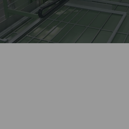
Лидер оконной отрасли
более 27 лет.
Автоматизированное
Kaleva изготавливает сложные
высокотехнологичное
изделия, выполняет
производство окон полного
нестандартные заказы.
цикла.