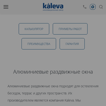
Алюминиевые раздвижные окна в Уфе
КАЛЬКУЛЯТОР
ПРИМЕРЫ РАБОТ
от 12 100 руб.
ПРЕИМУЩЕСТВА
ГАРАНТИЯ
ОТПРАВИТЬ
Алюминиевые раздвижные окна
Даю
согласие на обработку персональных данных
. С
Алюминиевые раздвижные окна подходят для остекления
политикой обработки персональных данных
ознакомлен.
беседок, террас и других пространств. Их
производителем является компания Kaleva. Мы