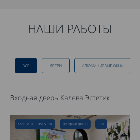
НАШИ РАБОТЫ
ВСЕ
ДВЕРИ
АЛЮМИНИЕВЫЕ ОКНА
Входная дверь Калева Эстетик
Р
д
КАЛЕВА ЭСТЕТИК SL 70
ВХОДНАЯ ДВЕРЬ
ПВХ