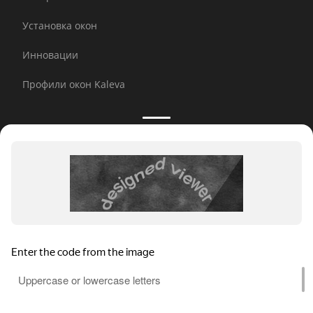
Установка окон
Инновации
Профили окон Kaleva
Принимаем к оплате:
E-mail рассылка
© 2026 Kaleva.
Все права защищены, копирование