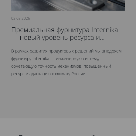
03.03.2026
21
Премиальная фурнитура Internika
С
— новый уровень ресурса и
д
герметичности
В рамках развития продуктовых решений мы внедряем
Мы
фурнитуру Internika — инженерную систему,
эт
сочетающую точность механизмов, повышенный
це
ресурс и адаптацию к климату России.
Кр
ув