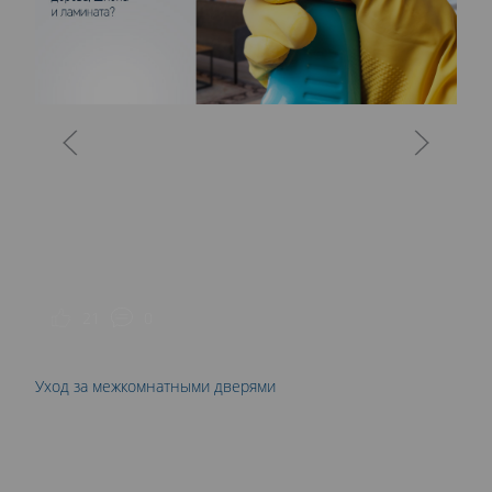
К
21
0
Уход за межкомнатными дверями