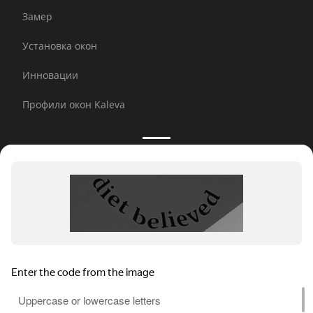
Замер
Установка окон
Инновации
Профили окон Kaleva
Принимаем к оплате:
E-mail рассылка